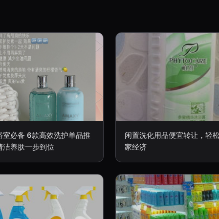
浴室必备 6款高效洗护单品推
闲置洗化用品便宜转让，轻
清洁养肤一步到位
家经济