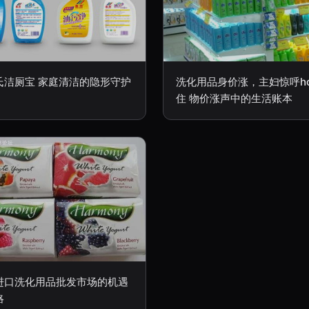
氏洁厕宝 家庭清洁的隐形守护
洗化用品身价涨，主妇惊呼ho
住 物价涨声中的生活账本
进口洗化用品批发市场的机遇
略